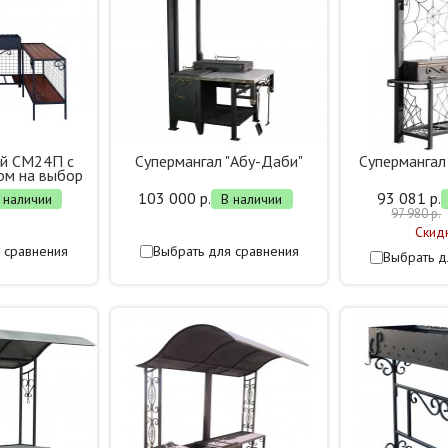
ый СМ24П с
Супермангал "Абу-Даби"
Супермангал
ом на выбор
103 000 р.
93 081 р.
 наличии
В наличии
97 980 р.
Скид
 сравнения
Выбрать для сравнения
Выбрать д