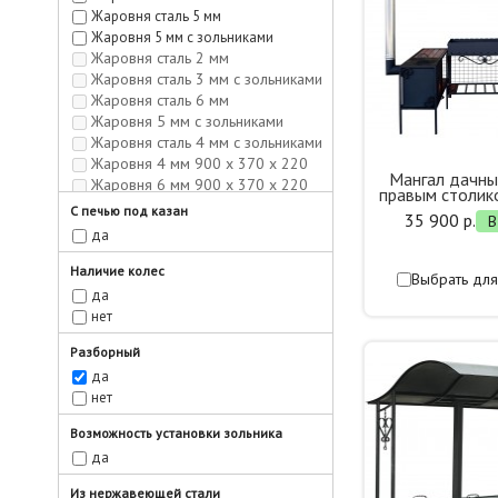
Жаровня сталь 5 мм
Жаровня 5 мм с зольниками
Жаровня сталь 2 мм
Жаровня сталь 3 мм с зольниками
Жаровня сталь 6 мм
Жаровня 5 мм с зольниками
Жаровня сталь 4 мм с зольниками
Жаровня 4 мм 900 х 370 х 220
Мангал дачн
Жаровня 6 мм 900 х 370 х 220
правым столик
Жаровня 4 мм 1200 х 370 х 220
С печью под казан
35 900 р.
В
Жаровня 6 мм 1200 х 370 х 220
да
1200 мм
1300 мм
Наличие колес
Выбрать для
1400 мм
да
1500 мм
нет
Разборный
да
нет
Возможность установки зольника
да
Из нержавеющей стали