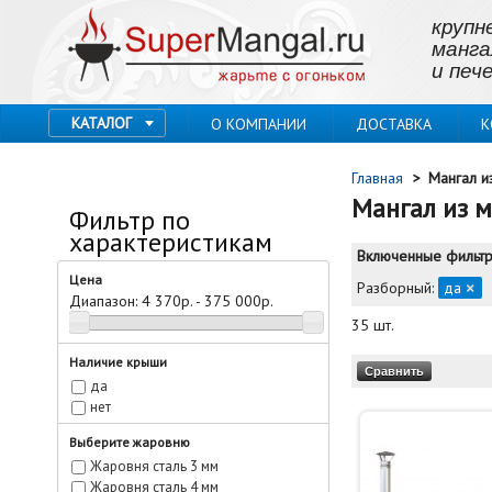
крупн
манга
и пече
КАТАЛОГ
О КОМПАНИИ
ДОСТАВКА
К
Главная
>
Мангал и
Мангал из 
Фильтр по
характеристикам
Включенные фильтр
Цена
Разборный:
да
×
Диапазон:
4 370р. - 375 000р.
35 шт.
Наличие крыши
да
нет
Выберите жаровню
Жаровня сталь 3 мм
Жаровня сталь 4 мм