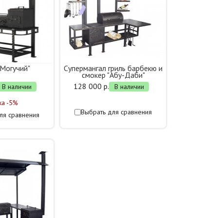
"Могучий"
Супермангал гриль барбекю и
смокер "Абу-Даби"
128 000 р.
В наличии
В наличии
ка -5%
Выбрать для сравнения
ля сравнения