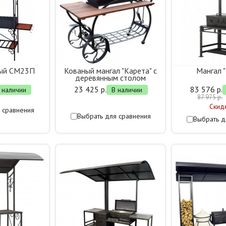
ный СМ23П
Кованый мангал "Карета" с
Мангал 
деревянным столом
23 425 р.
83 576 р.
 наличии
В наличии
87 975 р.
Скид
 сравнения
Выбрать для сравнения
Выбрать д