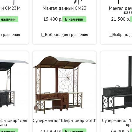
ный СМ23М
Мангал дачный СМ23
Мангал да
каз
15 400 р.
21 300 р.
 наличии
В наличии
 сравнения
Выбрать для сравнения
Выбрать д
ф-повар" для
Супермангал "Шеф-повар Gold"
Супермангал "
рана
кр
113 850 р.
69 000 р.
 наличии
В наличии