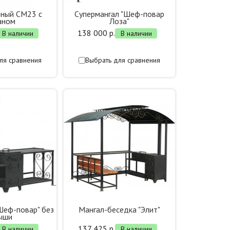
чный СМ23 с
Супермангал "Шеф-повар
аном
Лоза"
138 000 р.
В наличии
В наличии
ля сравнения
Выбрать для сравнения
Шеф-повар" без
Мангал-беседка "Элит"
ыши
137 425 р.
В наличии
В наличии