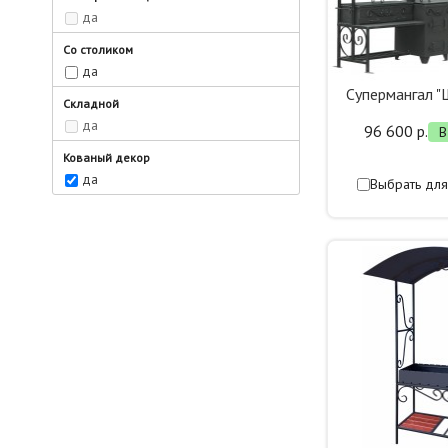
да
Со столиком
да
Супермангал 
Складной
да
96 600 р.
В
Кованый декор
да
Выбрать для