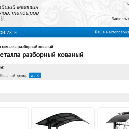
М
ейший магазин
лов, тандыров
й.
Заказать
Ваше местополож
ОНТАКТЫ
з металла разборный кованый
металла разборный кованый
ы:
Кованый декор:
да
×