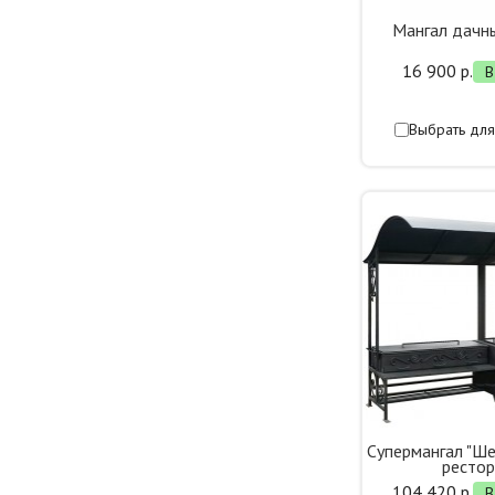
Мангал дач
16 900 р.
В
Выбрать для
Супермангал "Ше
ресто
104 420 р.
В