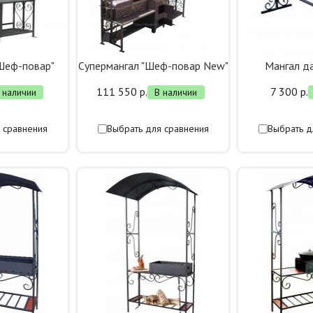
"Шеф-повар"
Супермангал "Шеф-повар New"
Мангал д
111 550 р.
7 300 р.
 наличии
В наличии
 сравнения
Выбрать для сравнения
Выбрать д