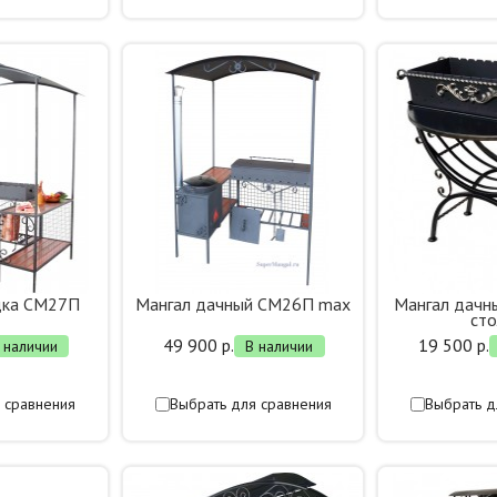
дка СМ27П
Мангал дачный СМ26П max
Мангал дачны
ст
49 900 р.
19 500 р.
 наличии
В наличии
 сравнения
Выбрать для сравнения
Выбрать д