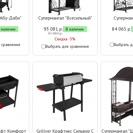
"Абу-Даби"
Супермангал "Всесильный"
Суперман
93 081 р.
84 065 р.
 наличии
В наличии
97 980 р.
Скидка -5%
 сравнения
Выбрать д
Выбрать для сравнения
рафт Комфорт
Grillver Крафтикс Сильвер С
Супермангал "