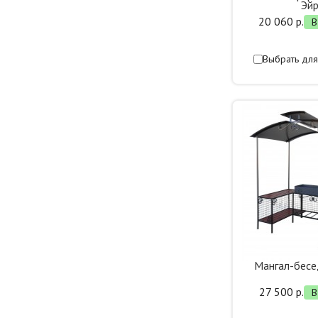
Эй
20 060 р.
В
Выбрать для
Мангал-бес
27 500 р.
В