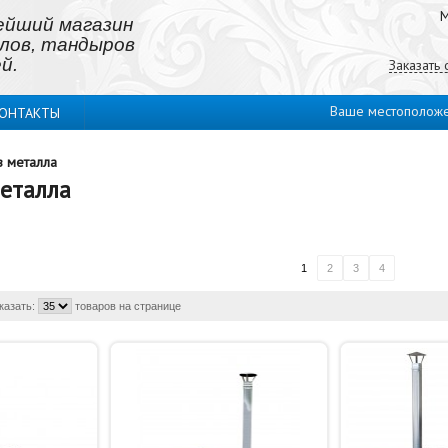
М
ейший магазин
лов, тандыров
й.
Заказать
Ваше местополож
ОНТАКТЫ
з металла
металла
1
2
3
4
казать:
товаров на странице