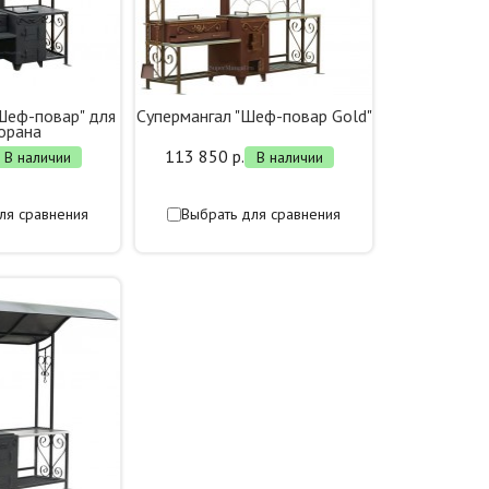
Шеф-повар" для
Супермангал "Шеф-повар Gold"
орана
113 850 р.
В наличии
В наличии
ля сравнения
Выбрать для сравнения