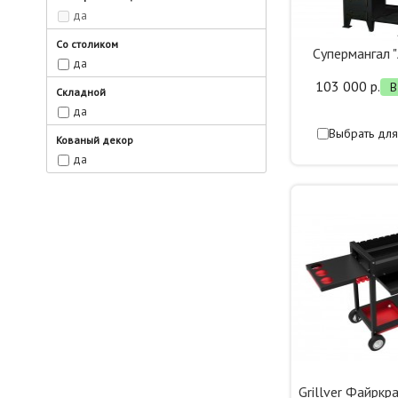
да
Со столиком
Супермангал 
да
103 000 р.
В
Складной
да
Выбрать для
Кованый декор
да
Grillver Файрк