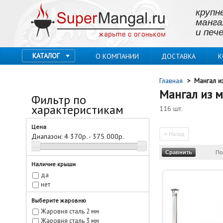
крупн
манга
и пече
КАТАЛОГ
О КОМПАНИИ
ДОСТАВКА
К
Главная
>
Мангал и
Мангал из 
Фильтр по
характеристикам
116 шт.
Цена
« Назад
Диапазон:
4 370р. - 375 000р.
По
Наличие крыши
да
нет
Выберите жаровню
Жаровня сталь 2 мм
Жаровня сталь 3 мм