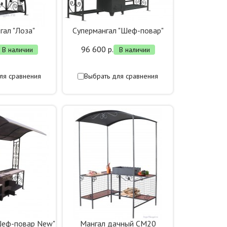
гал "Лоза"
Супермангал "Шеф-повар"
96 600 р.
В наличии
В наличии
ля сравнения
Выбрать для сравнения
Шеф-повар New"
Мангал дачный СМ20