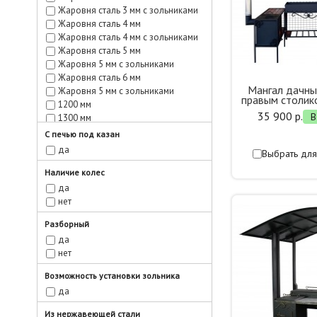
Жаровня сталь 3 мм с зольниками
Жаровня сталь 4 мм
Жаровня сталь 4 мм с зольниками
Жаровня сталь 5 мм
Жаровня 5 мм с зольниками
Жаровня сталь 6 мм
Мангал дачн
Жаровня 5 мм с зольниками
правым столик
1200 мм
35 900 р.
В
1300 мм
1400 мм
С печью под казан
1500 мм
да
Выбрать для
Жаровня 4 мм 900 х 370 х 220
Жаровня 6 мм 900 х 370 х 220
Наличие колес
Жаровня 4 мм 1200 х 370 х 220
да
Жаровня 6 мм 1200 х 370 х 220
нет
Разборный
да
нет
Возможность установки зольника
да
Из нержавеющей стали