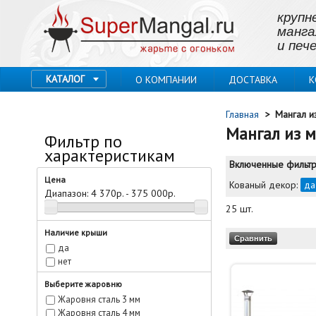
крупн
манга
и пече
КАТАЛОГ
О КОМПАНИИ
ДОСТАВКА
К
Главная
>
Мангал и
Мангал из 
Фильтр по
характеристикам
Включенные фильтр
Цена
Кованый декор:
д
Диапазон:
4 370р. - 375 000р.
25 шт.
Наличие крыши
да
нет
Выберите жаровню
Жаровня сталь 3 мм
Жаровня сталь 4 мм