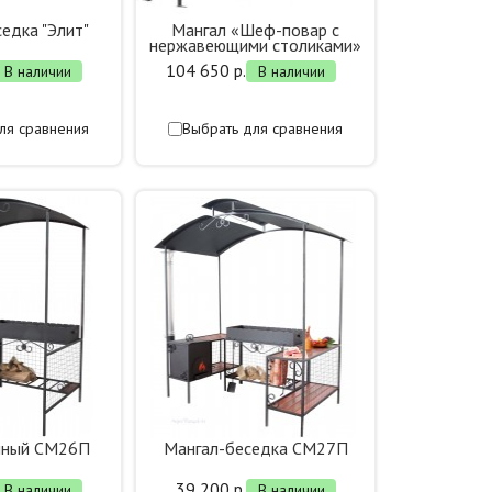
едка "Элит"
Мангал «Шеф-повар с
нержавеющими столиками»
104 650 р.
В наличии
В наличии
ля сравнения
Выбрать для сравнения
чный СМ26П
Мангал-беседка СМ27П
39 200 р.
В наличии
В наличии