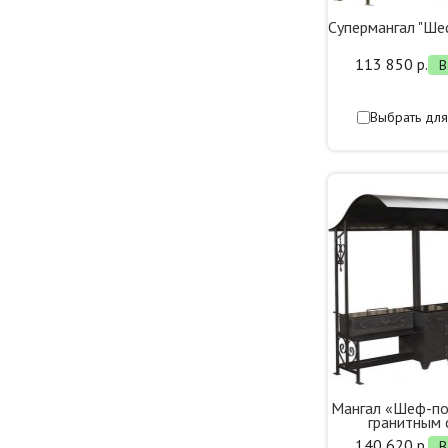
Супермангал "Ше
113 850 р.
В
Выбрать для
Мангал «Шеф-по
гранитным
140 620 р.
В