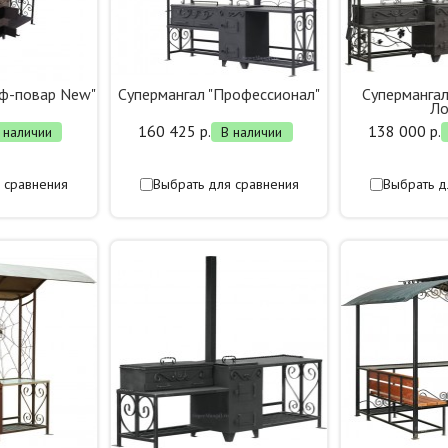
еф-повар New"
Супермангал "Профессионал"
Суперманга
Ло
160 425 р.
138 000 р.
 наличии
В наличии
 сравнения
Выбрать для сравнения
Выбрать д