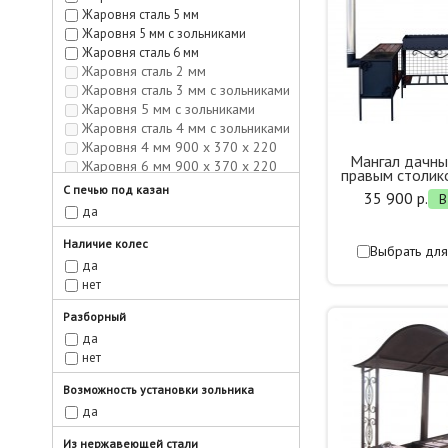
Жаровня сталь 5 мм
Жаровня 5 мм с зольниками
Жаровня сталь 6 мм
Жаровня сталь 2 мм
Жаровня сталь 3 мм с зольниками
Жаровня 5 мм с зольниками
Жаровня сталь 4 мм с зольниками
Жаровня 4 мм 900 х 370 х 220
Мангал дачн
Жаровня 6 мм 900 х 370 х 220
правым столик
Жаровня 4 мм 1200 х 370 х 220
С печью под казан
35 900 р.
В
Жаровня 6 мм 1200 х 370 х 220
да
1200 мм
1300 мм
Наличие колес
Выбрать для
1400 мм
да
1500 мм
нет
Разборный
да
нет
Возможность установки зольника
да
Из нержавеющей стали