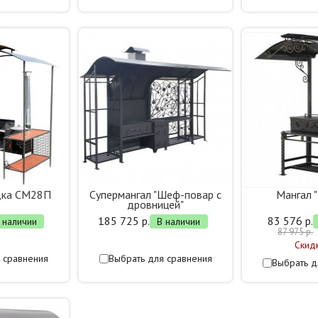
дка СМ28П
Супермангал "Шеф-повар с
Мангал 
дровницей"
185 725 р.
83 576 р.
 наличии
В наличии
87 975 р.
Скид
 сравнения
Выбрать для сравнения
Выбрать д