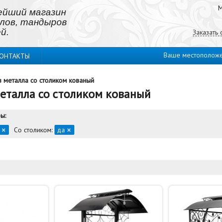
М
ейший магазин
лов, тандыров
й.
Заказать
Ваше местополож
ОНТАКТЫ
з металла со столиком кованый
металла со столиком кованый
ы:
а
Со столиком:
да
×
×