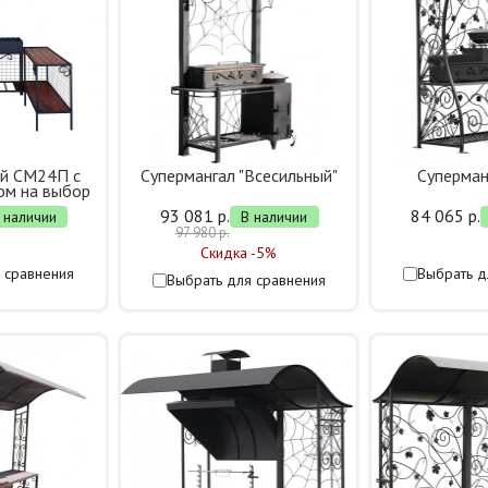
ый СМ24П с
Супермангал "Всесильный"
Суперман
ом на выбор
93 081 р.
84 065 р.
 наличии
В наличии
97 980 р.
Скидка -5%
 сравнения
Выбрать д
Выбрать для сравнения