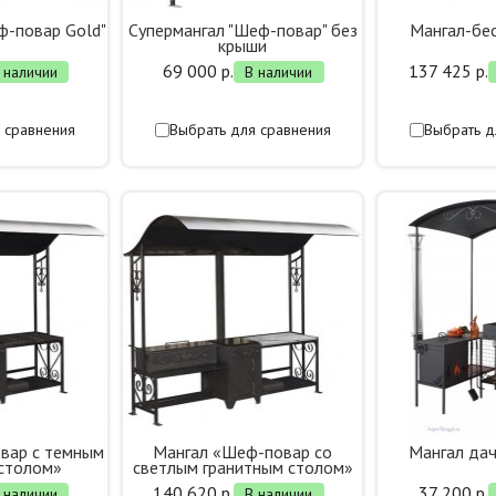
ф-повар Gold"
Супермангал "Шеф-повар" без
Мангал-бес
крыши
69 000 р.
137 425 р.
 наличии
В наличии
 сравнения
Выбрать для сравнения
Выбрать д
вар с темным
Мангал «Шеф-повар со
Мангал да
 столом»
светлым гранитным столом»
140 620 р.
37 200 р.
 наличии
В наличии