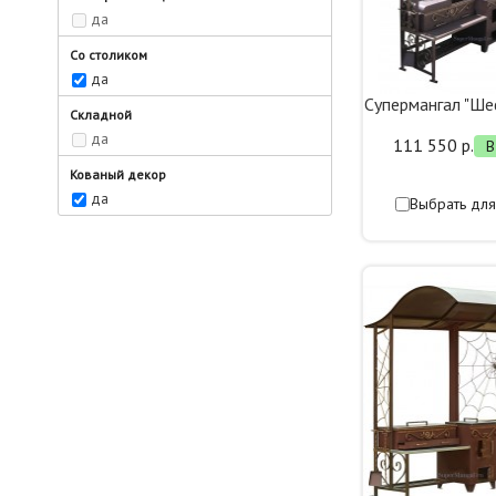
да
Со столиком
да
Супермангал "Ш
Складной
да
111 550 р.
В
Кованый декор
да
Выбрать для