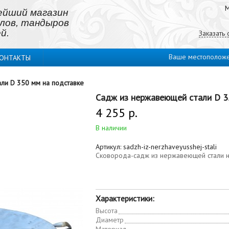
М
ейший магазин
лов, тандыров
й.
Заказать
Ваше местополож
ОНТАКТЫ
ли D 350 мм на подставке
Садж из нержавеющей стали D 3
4 255 р.
В наличии
Артикул:
sadzh-iz-nerzhaveyusshej-stali
Сковорода-садж из нержавеющей стали 
Характеристики:
Высота
Диаметр