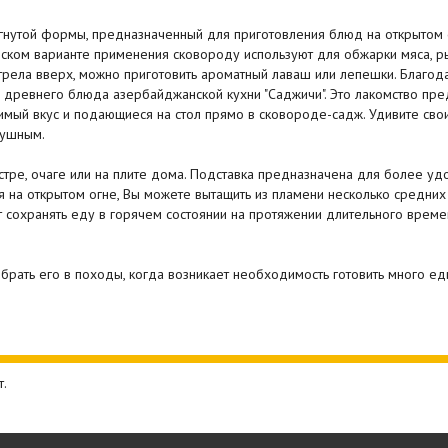
гнутой формы, предназначенный для приготовления блюд на открытом 
ческом варианте применения сковороду используют для обжарки мяса, 
отрела вверх, можно приготовить ароматный лаваш или лепешки. Благод
 древнего блюда азербайджанской кухни "Саджичи". Это лакомство пр
мый вкус и подающиеся на стол прямо в сковороде-садж. Удивите сво
душным.
остре, очаге или на плите дома. Подставка предназначена для более у
 на открытом огне, Вы можете вытащить из пламени несколько средних 
т сохранять еду в горячем состоянии на протяжении длительного врем
 брать его в походы, когда возникает необходимость готовить много ед
т.