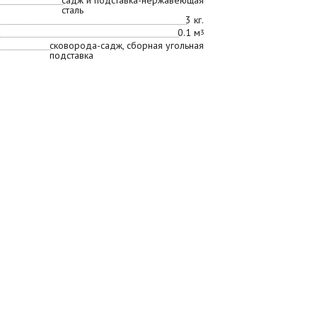
садж и подставка-нержавеющая
сталь
3 кг.
0.1 м
3
сковорода-садж, сборная угольная
подставка