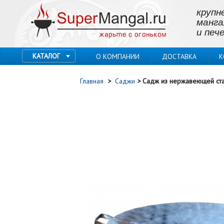
крупн
манга
и пече
КАТАЛОГ
О КОМПАНИИ
ДОСТАВКА
К
Главная
>
Саджи
>
Садж из нержавеющей ста