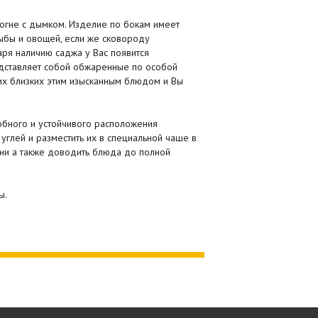
огне с дымком. Изделие по бокам имеет
рыбы и овощей, если же сковороду
аря наличию саджа у Вас появится
едставляет собой обжаренные по особой
их близких этим изысканным блюдом и Вы
добного и устойчивого расположения
углей и разместить их в специальной чаше в
ени а также доводить блюда до полной
ы.