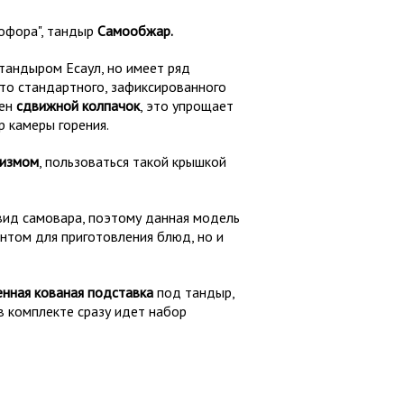
офора", тандыр
Самообжар.
тандыром Есаул, но имеет ряд
то стандартного, зафиксированного
лен
сдвижной колпачок
, это упрощает
р камеры горения.
низмом
, пользоваться такой крышкой
ид самовара, поэтому данная модель
нтом для приготовления блюд, но и
енная кованая подставка
под тандыр,
в комплекте сразу идет набор