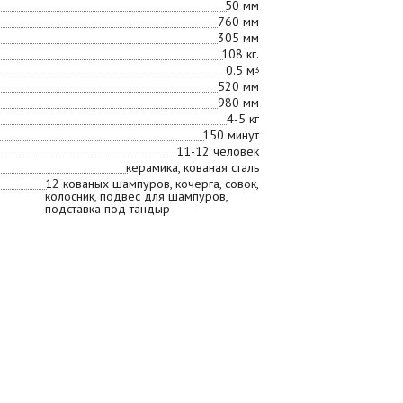
50 мм
760 мм
305 мм
108 кг.
0.5 м
3
520 мм
980 мм
4-5 кг
150 минут
11-12 человек
керамика, кованая сталь
12 кованых шампуров, кочерга, совок,
колосник, подвес для шампуров,
подставка под тандыр