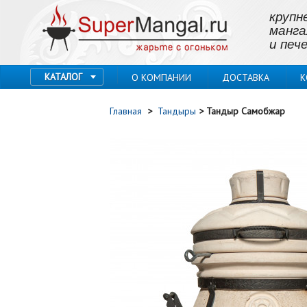
крупн
манга
и пече
КАТАЛОГ
О КОМПАНИИ
ДОСТАВКА
К
Главная
>
Тандыры
>
Тандыр Самобжар