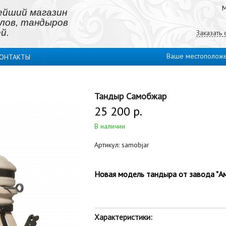
М
ейший магазин
лов, тандыров
й.
Заказать
Ваше местополож
ОНТАКТЫ
Тандыр Самобжар
25 200 р.
В наличии
Артикул:
samobjar
Новая модель тандыра от завода "А
Характеристики: