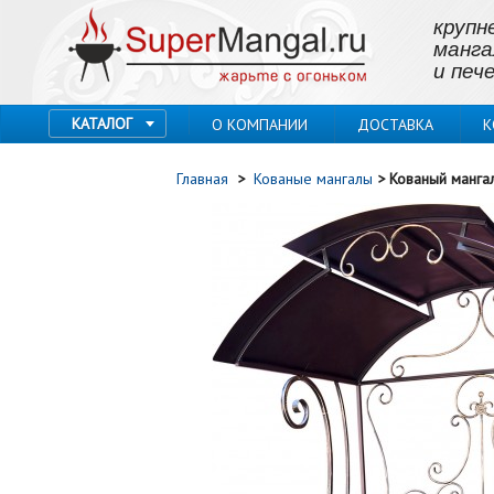
крупн
манга
и пече
КАТАЛОГ
О КОМПАНИИ
ДОСТАВКА
К
Главная
>
Кованые мангалы
>
Кованый мангал