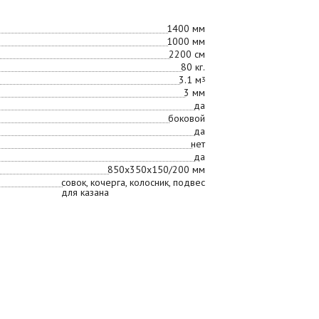
1400 мм
1000 мм
2200 см
80 кг.
3.1 м
3
3 мм
да
боковой
да
нет
да
850х350х150/200 мм
совок, кочерга, колосник, подвес
для казана