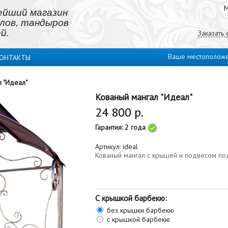
М
ейший магазин
лов, тандыров
й.
Заказать
Ваше местополож
ОНТАКТЫ
 "Идеал"
Кованый мангал "Идеал"
24 800 р.
Гарантия:
2 года
Артикул:
ideal
Кованый мангал с крышей и подвесом по
С крышкой барбекю:
без крышки барбекю
с крышкой барбекю