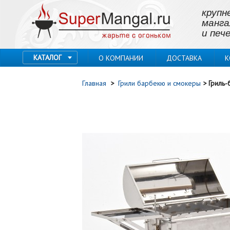
крупн
манга
и пече
КАТАЛОГ
О КОМПАНИИ
ДОСТАВКА
К
Главная
>
Грили барбекю и смокеры
>
Гриль-