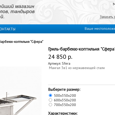
М
ейший магазин
лов, тандыров
й.
Заказать
Ваше местополож
ОНТАКТЫ
барбекю-коптильня "Сфера"
Гриль-барбекю-коптильня "Сфера
24 850 р.
Артикул:
Sfera
Мангал 3в1 из нержавеющей стали
Выберите размер:
500х350х200
600х350х200
700х350х200
Характеристики: