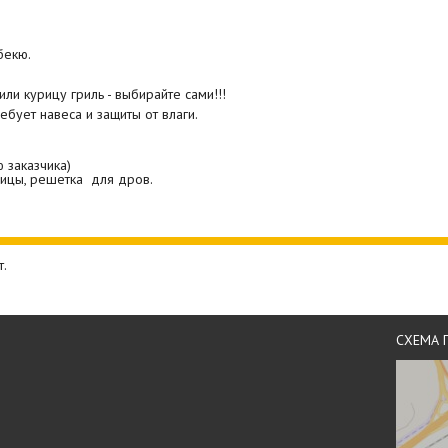
бекю.
ли курицу гриль - выбирайте сами!!!
ие "Сферы" не требует навеса и защиты от в
ю заказчика)
ницы, решетка для дров.
т.
СХЕМА 