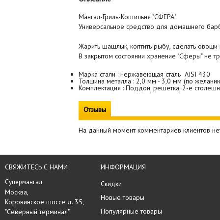
Мангал-Гриль-Коптильня "СФЕРА".
Универсальное средство для домашнего бар
Жарить шашлык, коптить рыбу, сделать овощи и
В закрытом состоянии хранен
Марка стали : нержавеющая сталь AISI 430
Толщина металла : 2,0 мм - 3,0 мм (по желани
Комплектация : Поддон, решетка, 2-е столеш
Отзывы
На данный момент комментариев клиентов не
СВЯЖИТЕСЬ С НАМИ
ИНФОРМАЦИЯ
Супермангал
Скидки
Москва, 

Новые товары
Коровинское шоссе д. 35,

Популярные товары
"Северный терминал"