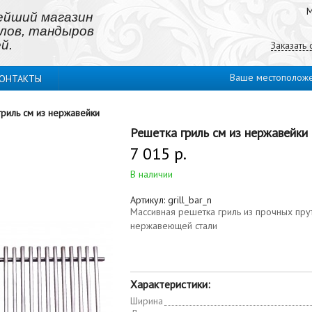
М
ейший магазин
лов, тандыров
й.
Заказать
Ваше местополож
ОНТАКТЫ
гриль см из нержавейки
Решетка гриль см из нержавейки
7 015 р.
В наличии
Артикул:
grill_bar_n
Массивная решетка гриль из прочных пру
нержавеющей стали
Характеристики:
Ширина