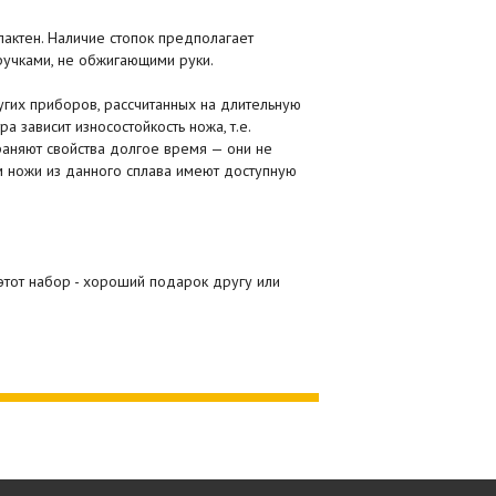
пактен. Наличие стопок предполагает
ручками, не обжигающими руки.
угих приборов, рассчитанных на длительную
зависит износостойкость ножа, т.е.
храняют свойства долгое время — они не
ом ножи из данного сплава имеют доступную
этот набор - хороший подарок другу или