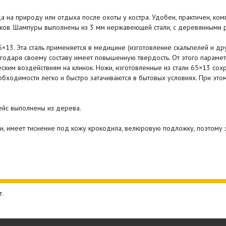
 на природу или отдыха после охоты у костра. Удобен, практичен, ком
тков. Шампуры выполнены из 3 мм нержавеющей стали, с деревянными 
×13. Эта сталь применяется в медицине (изготовление скальпелей и др
даря своему составу имеет повышенную твердость. От этого параметра 
еским воздействиям на клинок. Ножи, изготовленные из стали 65×13 со
еобходимости легко и быстро затачиваются в бытовых условиях. При эт
ейс выполнены из дерева.
н, имеет тиснение под кожу крокодила, велюровую подложку, поэтому 
т.