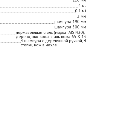
120 мм
4 кг.
0.1 м
3
3 мм
шампура 190 мм
шампура 300 мм
нержавеющая сталь (марка AISI430),
дерево, эко-кожа, сталь ножа 65 X 13
4 шампура с деревянной ручкой, 4
стопки, нож в чехле