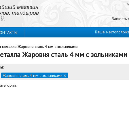
М
ейший магазин
лов, тандыров
й.
Заказать
Ваше местополож
ОНТАКТЫ
з металла Жаровня сталь 4 мм с зольниками
еталла Жаровня сталь 4 мм с зольниками
ы:
:
Жаровня сталь 4 мм с зольниками
×
категории.