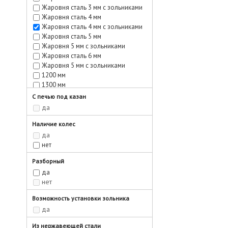
Жаровня сталь 3 мм с зольниками
Жаровня сталь 4 мм
Жаровня сталь 4 мм с зольниками
Жаровня сталь 5 мм
Жаровня 5 мм с зольниками
Жаровня сталь 6 мм
Жаровня 5 мм с зольниками
1200 мм
1300 мм
1400 мм
С печью под казан
1500 мм
да
Жаровня 4 мм 900 х 370 х 220
Жаровня 6 мм 900 х 370 х 220
Наличие колес
Жаровня 4 мм 1200 х 370 х 220
да
Жаровня 6 мм 1200 х 370 х 220
нет
Разборный
да
нет
Возможность установки зольника
да
Из нержавеющей стали