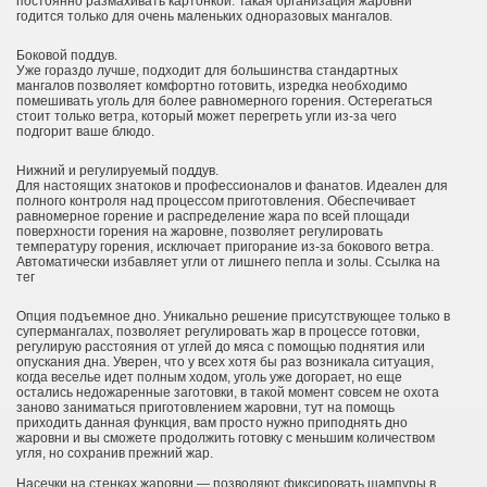
постоянно размахивать картонкой. Такая организация жаровни
годится только для очень маленьких одноразовых мангалов.
Боковой поддув.
Уже гораздо лучше, подходит для большинства стандартных
мангалов позволяет комфортно готовить, изредка необходимо
помешивать уголь для более равномерного горения. Остерегаться
стоит только ветра, который может перегреть угли из-за чего
подгорит ваше блюдо.
Нижний и регулируемый поддув.
Для настоящих знатоков и профессионалов и фанатов. Идеален для
полного контроля над процессом приготовления. Обеспечивает
равномерное горение и распределение жара по всей площади
поверхности горения на жаровне, позволяет регулировать
температуру горения, исключает пригорание из-за бокового ветра.
Автоматически избавляет угли от лишнего пепла и золы. Ссылка на
тег
Опция подъемное дно. Уникально решение присутствующее только в
супермангалах, позволяет регулировать жар в процессе готовки,
регулирую расстояния от углей до мяса с помощью поднятия или
опускания дна. Уверен, что у всех хотя бы раз возникала ситуация,
когда веселье идет полным ходом, уголь уже догорает, но еще
остались недожаренные заготовки, в такой момент совсем не охота
заново заниматься приготовлением жаровни, тут на помощь
приходить данная функция, вам просто нужно приподнять дно
жаровни и вы сможете продолжить готовку с меньшим количеством
угля, но сохранив прежний жар.
Насечки на стенках жаровни — позволяют фиксировать шампуры в