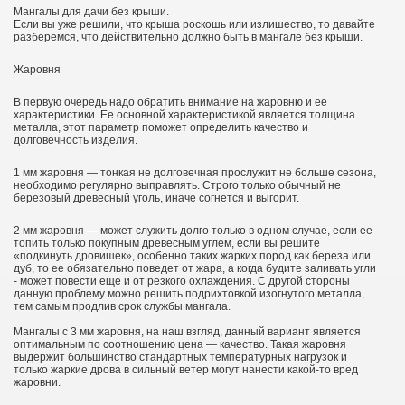
Мангалы для дачи без крыши.
Если вы уже решили, что крыша роскошь или излишество, то давайте
разберемся, что действительно должно быть в мангале без крыши.
Жаровня
В первую очередь надо обратить внимание на жаровню и ее
характеристики. Ее основной характеристикой является толщина
металла, этот параметр поможет определить качество и
долговечность изделия.
1 мм жаровня — тонкая не долговечная прослужит не больше сезона,
необходимо регулярно выправлять. Строго только обычный не
березовый древесный уголь, иначе согнется и выгорит.
2 мм жаровня — может служить долго только в одном случае, если ее
топить только покупным древесным углем, если вы решите
«подкинуть дровишек», особенно таких жарких пород как береза или
дуб, то ее обязательно поведет от жара, а когда будите заливать угли
- может повести еще и от резкого охлаждения. С другой стороны
данную проблему можно решить подрихтовкой изогнутого металла,
тем самым продлив срок службы мангала.
Мангалы с 3 мм жаровня, на наш взгляд, данный вариант является
оптимальным по соотношению цена — качество. Такая жаровня
выдержит большинство стандартных температурных нагрузок и
только жаркие дрова в сильный ветер могут нанести какой-то вред
жаровни.