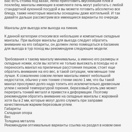
Вас есть стойка под казан, легко приготовить вкуснейший плов и
похлебку, мангалы имеющие в комплекте печь могут работать с любой
стандартной кухонной посудой и вы можете готовить абсолютно все
блюда, также некоторые мангалы оснащены даже коптильней. И так
давайте дальше рассмотрим все имеющиеся варианты по очереди.
Мангалы для выезда или выхода на пикник.
К данной категории относим все небольшие и компактные складные
мангалы. При выборе мангалы для выезда следует обратить
внимание на его габариты, он должен легко помещаться в багажник
для выезда в тур поход мы рекомендуем следующие модели:
Требования к такому мангалу минимальны, а именно его размеры и
складные ножки, если вы хотите не только выезжать в походы но и
переносить мангал на приличные расстояния пешком, стоит еще
обратить внимание на его вес, в такой ситуации, чем меньше тем
лучше. К сожалению совсем легкие мангалы имеют небольшой
недостаток, обычно у них тонкие стенки около 1 мм, что бы такой
мангал прослужил долго надо топить его исключительно древесным
углем с низкой температурой горения, березовый уголь уже может
перегреть тонкий металл и привести к деформации. Поэтому
рекомендуем обратить внимание на складные мангалы с жаровней
хотя бы в 2 мм, которые могут долго служить при заправке
качественным жарким березовым углем.
Габариты
Складная опора
Вес
Толщина металла
Рекомендуем оптимальные варианты ссылка на раздел в новом окне