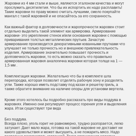
Жаровни из 4 мм стали и выше, являются эталоном качества и могут
прослужить десятилетия. Что бы их испортить их надо расплавить!
Такие жаровни по праву можно считать лучшими, смело покупайте
мангал с такой жаровней и не опасайтесь за его сохранность.
Как важный фактор в долговечности и жаропрочности жаровен стоит
отдельно выделить такой элемент как армировка. Армирование
жаровни- это укрепление стенок и/или основания жаровни с помощью
приваривания толстых металлических прутьев. Зачастую
армирование производится декоративными кованными прутками что
улучшает не только прочность но и внешнюю привлекательность
изделия. Армирование значительно повышает прочность и
долговечность жаровни, то есть можно сказать что правильно
армированная жаровня аналогична жаровни которая толще на 1 —
1,5 мм .
Комплектация жаровни. Желательно что бы в комплекте шла
перегородка, которая позволит отделять рабочую зону и разделять
угли. Также хорошо иметь подставку под казан и решетку гриль, а
также обратите внимание на наличие опоры для установки вертела.
Кроме этого хотелось бы подробно рассказать про виды поддува в
жаровнях. Именно они регулируют процесс горения угля и выделения
жара. Итак существуют три вида
Без поддува.
Всегда плохо, уголь горит не равномерно, трудно разгорается, легко
затухает. Дает мало жара, готовка на такой жаровне не доставит ни
какого удовольствия и может высушить, а не пожарить мясо. Надо