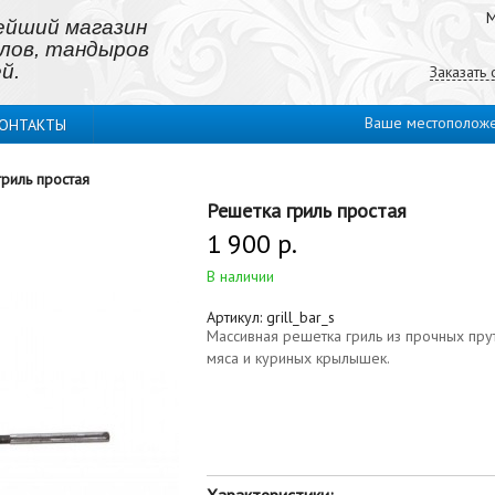
М
ейший магазин
лов, тандыров
й.
Заказать
Ваше местополож
ОНТАКТЫ
гриль простая
Решетка гриль простая
1 900 р.
В наличии
Артикул:
grill_bar_s
Массивная решетка гриль из прочных пру
мяса и куриных крылышек.