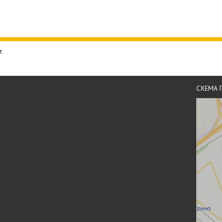
т.
СХЕМА 