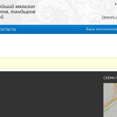
М
ейший магазин
лов, тандыров
й.
Заказать
Ваше местополож
ОНТАКТЫ
СХЕМА 